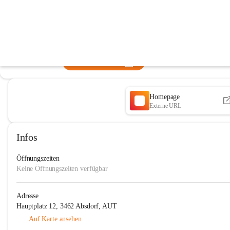
Pfarre Absdorf
@pfarre-absdorf
Pfarre
In CITIES öffnen
Homepage
Externe URL
Infos
Öffnungszeiten
Keine Öffnungszeiten verfügbar
Adresse
Hauptplatz 12, 3462 Absdorf, AUT
Auf Karte ansehen