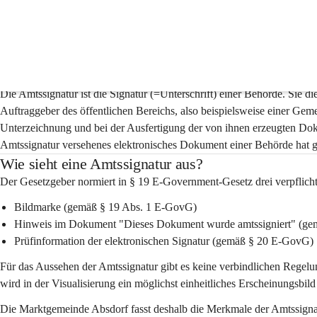
Amtssignatur
Was ist die Amtssignatur?
Die Amtssignatur ist die Signatur (=Unterschrift) einer Behörde. Sie d
Auftraggeber des öffentlichen Bereichs, also beispielsweise einer Geme
Unterzeichnung und bei der Ausfertigung der von ihnen erzeugten Dok
Amtssignatur versehenes elektronisches Dokument einer Behörde hat 
Wie sieht eine Amtssignatur aus?
Der Gesetzgeber normiert in § 19 E-Government-Gesetz drei verpflich
Bildmarke (gemäß § 19 Abs. 1 E-GovG)
Hinweis im Dokument "Dieses Dokument wurde amtssigniert" (g
Prüfinformation der elektronischen Signatur (gemäß § 20 E-GovG)
Für das Aussehen der Amtssignatur gibt es keine verbindlichen Regel
wird in der Visualisierung ein möglichst einheitliches Erscheinungsbil
Die Marktgemeinde Absdorf fasst deshalb die Merkmale der Amtssignat