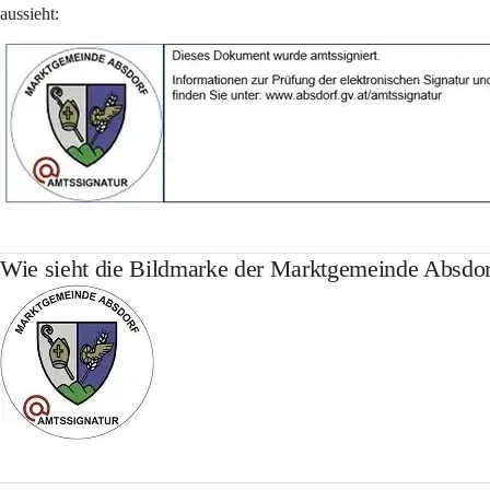
aussieht:
Wie sieht die Bildmarke der Marktgemeinde Absdor