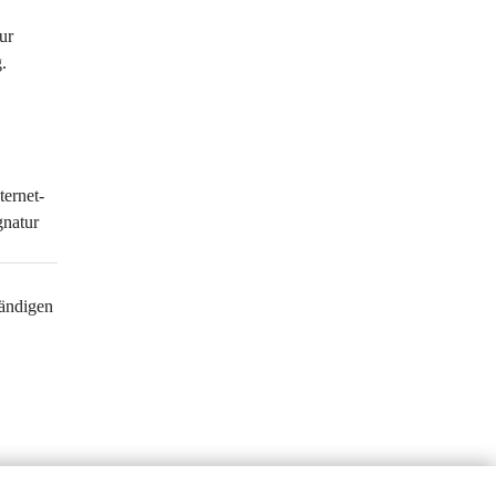
ur 
. 
ternet-
natur 
ändigen 