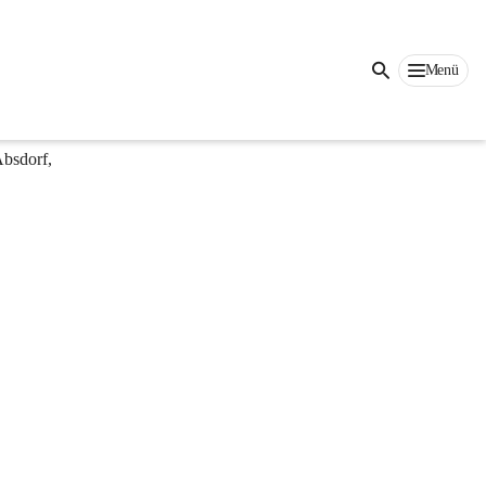
falt an 
ten oder 
Menü
auf dem 
bsdorf, 