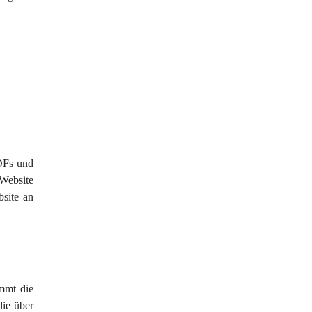
DFs und 
Website 
site an 
mmt die 
die über 