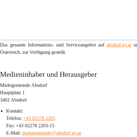
Impressum & Offenlegung gemäß §25 des Medieng
absdorf.gv.at
 ist die offizielle Online-Plattform der Marktgemeinde
Informationen und Diensten zu unterschiedlichsten Themenbereichen. S
administrative Belange – unser Webangebot bietet einen umfassende
Laufenden. 
Das gesamte Informations- und Serviceangebot auf 
absdorf.gv.at
 u
Österreich, zur Verfügung gestellt.
Medieninhaber und Herausgeber
Marktgemeinde Absdorf
Hauptplatz 1
3462 Absdorf
Kontakt:
Telefon: 
+43 02278 2203
Fax: +43 02278 2203-15
E-Mail: 
marktgemeinde@absdorf.gv.at