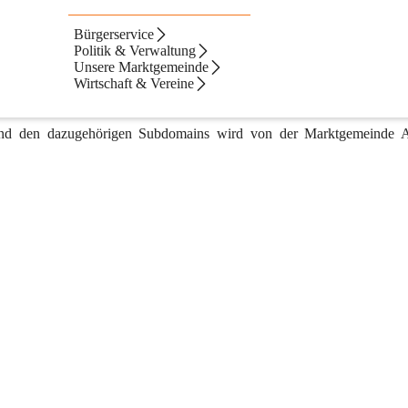
esetzes
Bürgerservice
 Absdorf. Hier und auf zugehörigen Subdomains finden Sie eine Viel
Politik & Verwaltung
ei es Tourismus, Kultur, Alltagsleben in Absdorf, politische Neuigkei
Unsere Marktgemeinde
n Überblick. Zudem halten wir Sie mit aktuellen Nachrichten stets 
Wirtschaft & Vereine
nd den dazugehörigen Subdomains wird von der Marktgemeinde A