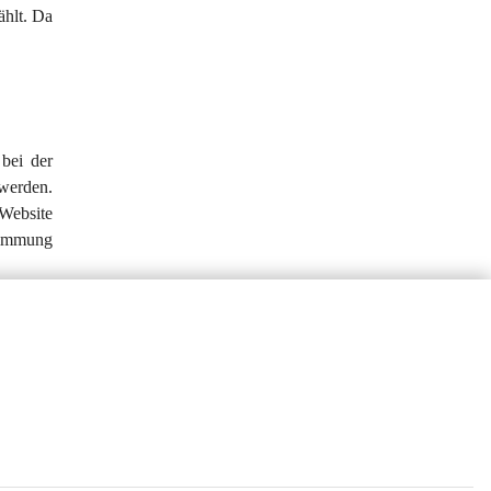
ählt. Da 
bei der 
werden. 
Website 
timmung 