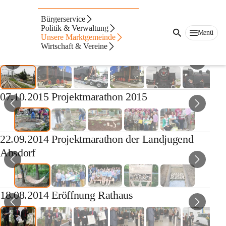
Auf dieser Seite
Bürgerservice
Fotogalerie
Politik & Verwaltung
Menü
Unsere Marktgemeinde
Wirtschaft & Vereine
26.04.2017 Denkmallok "Moritz"
07.10.2015 Projektmarathon 2015
22.09.2014 Projektmarathon der Landjugend
Absdorf
18.08.2014 Eröffnung Rathaus