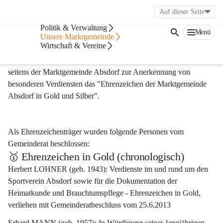
Auf dieser Seite
Bürgerservice
Politik & Verwaltung
Menü
Ehrenzeichenträger
Unsere Marktgemeinde
Wirtschaft & Vereine
Zusätzlich zur Ehrenbürgerschaft und zum Ehrenring, gibt es 
seitens der Marktgemeinde Absdorf zur Anerkennung von 
besonderen Verdiensten das "Ehrenzeichen der Marktgemeinde 
Absdorf in Gold und Silber".
Als Ehrenzeichenträger wurden folgende Personen vom 
Gemeinderat beschlossen:
🥇 Ehrenzeichen in Gold (chronologisch)
Herbert LOHNER (geb. 1943): Verdienste im und rund um den 
Sportverein Absdorf sowie für die Dokumentation der 
Heimatkunde und Brauchtumspflege - Ehrenzeichen in Gold, 
verliehen mit Gemeinderatbeschluss vom 25.6.2013
Erhard MANN (geb. 1957): In Würdigung seines langjährigen 