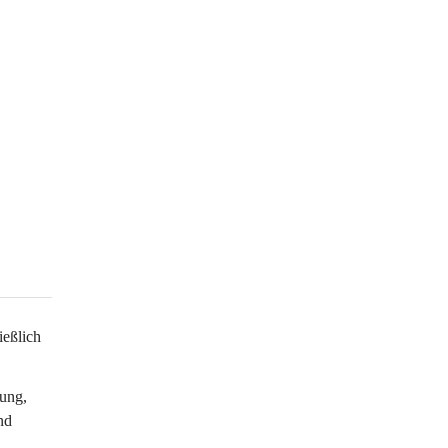
eßlich 
ung, 
nd 