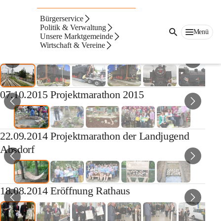
Auf dieser Seite
Bürgerservice
Fotogalerie
Politik & Verwaltung
Menü
Unsere Marktgemeinde
Wirtschaft & Vereine
26.04.2017 Denkmallok "Moritz"
07.10.2015 Projektmarathon 2015
22.09.2014 Projektmarathon der Landjugend
Absdorf
18.08.2014 Eröffnung Rathaus