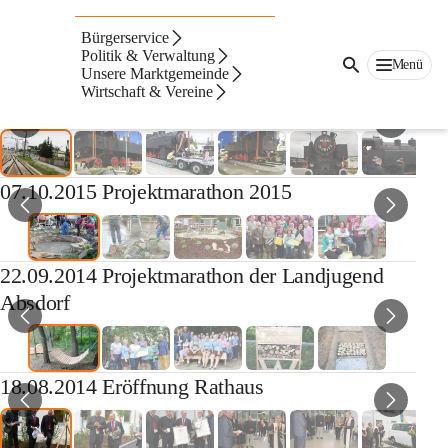
Auf dieser Seite
Bürgerservice
Fotogalerie
Politik & Verwaltung
Menü
Unsere Marktgemeinde
Wirtschaft & Vereine
26.04.2017 Denkmallok "Moritz"
07.10.2015 Projektmarathon 2015
22.09.2014 Projektmarathon der Landjugend
Absdorf
18.08.2014 Eröffnung Rathaus