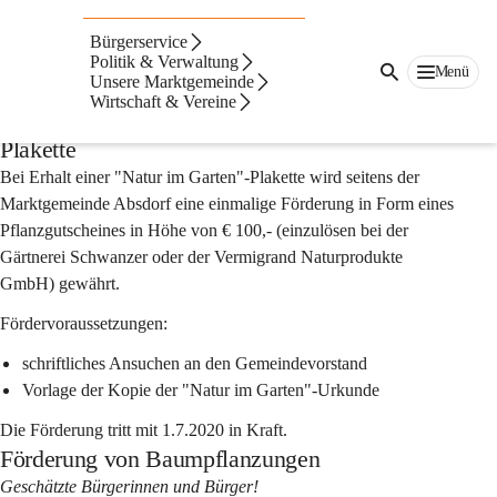
Auf dieser Seite
Bürgerservice
Förderungen
Politik & Verwaltung
Menü
Unsere Marktgemeinde
Wirtschaft & Vereine
Förderung bei Erhalt einer "Natur im Garten"-
Plakette
Bei Erhalt einer "Natur im Garten"-Plakette wird seitens der 
Marktgemeinde Absdorf eine 
einmalige Förderung in Form eines 
Pflanzgutscheines in Höhe von € 100,- (einzulösen bei der 
Gärtnerei Schwanzer oder der Vermigrand Naturprodukte 
GmbH)
 gewährt.
Fördervoraussetzungen:
schriftliches Ansuchen an den Gemeindevorstand
Vorlage der Kopie der "Natur im Garten"-Urkunde
Die Förderung tritt mit 1.7.2020 in Kraft.
Förderung von Baumpflanzungen
Geschätzte Bürgerinnen und Bürger!