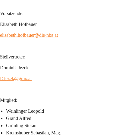
Vorsitzende:
Elisabeth Hofbauer
elisabeth.hofbauer@die-nba.at
Stellvertreter:
Dominik Jezek
DJezek@gmx.at
Mitglied:
Weinlinger Leopold
Grand Alfred
Grünling Stefan
Kremshuber Sebastian, Mag.