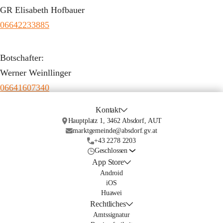
GR Elisabeth Hofbauer
06642233885
Botschafter:
Werner Weinllinger
06641607340
Kontakt
Hauptplatz 1, 3462 Absdorf, AUT
marktgemeinde@absdorf.gv.at
+43 2278 2203
Geschlossen
App Store
Android
iOS
Huawei
Rechtliches
Amtssignatur